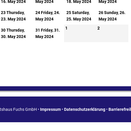
16. May 2024
May 2024
18. May 2024
May 2024
23
Thursday,
24
Friday, 24.
25
Saturday,
26
Sunday, 26.
23. May 2024
May 2024
25. May 2024
May 2024
1
2
30
Thursday,
31
Friday, 31.
30. May 2024
May 2024
ätshaus Fuchs GmbH •
Impressum
•
Datenschutzerklärung
•
Barrierefre