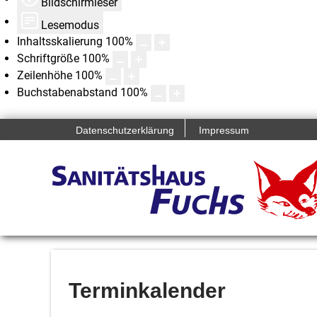
Bildschirmleser
Lesemodus
Inhaltsskalierung
100
%
Schriftgröße
100
%
Zeilenhöhe
100
%
Buchstabenabstand
100
%
Datenschutzerklärung
Impressum
Terminkalender