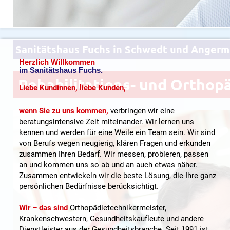
Sanitätshaus Fuchs in Schwedt und Anger
Herzlich Willkommen
im Sanitätshaus Fuchs.
Rehabilitations- und Orthop
Liebe Kundinnen, liebe Kunden,
wenn Sie zu uns kommen,
verbringen wir eine
beratungsintensive Zeit miteinander. Wir lernen uns
kennen und werden für eine Weile ein Team sein. Wir sind
von Berufs wegen neugierig, klären Fragen und erkunden
zusammen Ihren Bedarf. Wir messen, probieren, passen
an und kommen uns so ab und an auch etwas näher.
Zusammen entwickeln wir die beste Lösung, die Ihre ganz
persönlichen Bedürfnisse berücksichtigt.
Wir – das sind
Orthopädietechnikermeister,
Krankenschwestern, Gesundheitskaufleute und andere
Dienstleister aus der Gesundheitsbranche. Seit 1991 ist