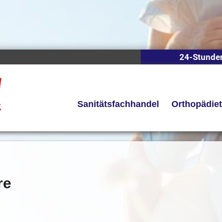
24-Stunde
Sanitätsfachhandel
Orthopädie
re