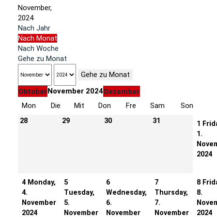
November,
2024
Nach Jahr
Nach Monat
Nach Woche
Gehe zu Monat
Gehe zu Monat
November 2024
Oktober
Dezember
Mon
Die
Mit
Don
Fre
Sam
Son
28
29
30
31
1
Frid
1.
Nove
2024
4
Monday,
5
6
7
8
Frid
4.
Tuesday,
Wednesday,
Thursday,
8.
November
5.
6.
7.
Nove
2024
November
November
November
2024