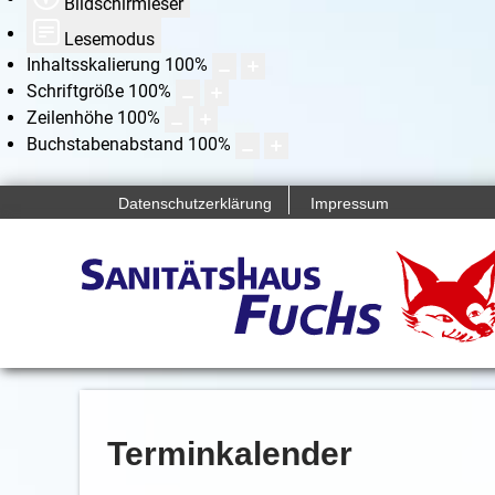
Bildschirmleser
Lesemodus
Inhaltsskalierung
100
%
Schriftgröße
100
%
Zeilenhöhe
100
%
Buchstabenabstand
100
%
Datenschutzerklärung
Impressum
Terminkalender