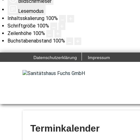
Bildschirmleser
Lesemodus
Inhaltsskalierung
100
%
Schriftgröße
100
%
Zeilenhöhe
100
%
Buchstabenabstand
100
%
Datenschutzerklärung
Impressum
Terminkalender