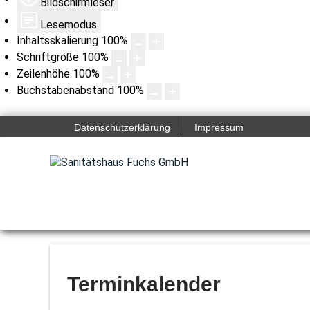
Bildschirmleser
Lesemodus
Inhaltsskalierung
100
%
Schriftgröße
100
%
Zeilenhöhe
100
%
Buchstabenabstand
100
%
Datenschutzerklärung
Impressum
Terminkalender