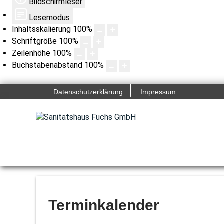
Bildschirmleser
Lesemodus
Inhaltsskalierung
100
%
Schriftgröße
100
%
Zeilenhöhe
100
%
Buchstabenabstand
100
%
Datenschutzerklärung
Impressum
Terminkalender