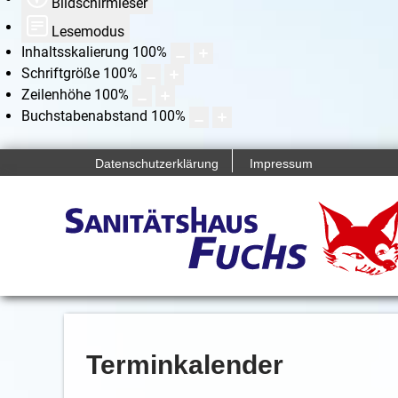
Bildschirmleser
Lesemodus
Inhaltsskalierung
100
%
Schriftgröße
100
%
Zeilenhöhe
100
%
Buchstabenabstand
100
%
Datenschutzerklärung
Impressum
Terminkalender