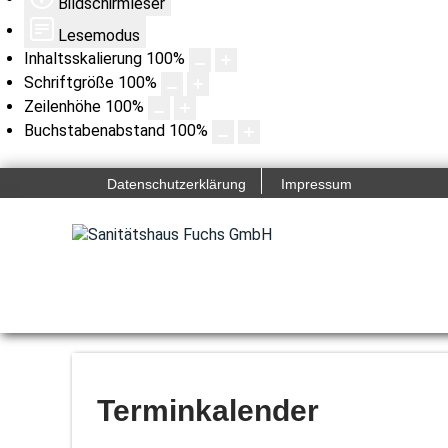
Bildschirmleser
Lesemodus
Inhaltsskalierung
100
%
Schriftgröße
100
%
Zeilenhöhe
100
%
Buchstabenabstand
100
%
Datenschutzerklärung
Impressum
Terminkalender