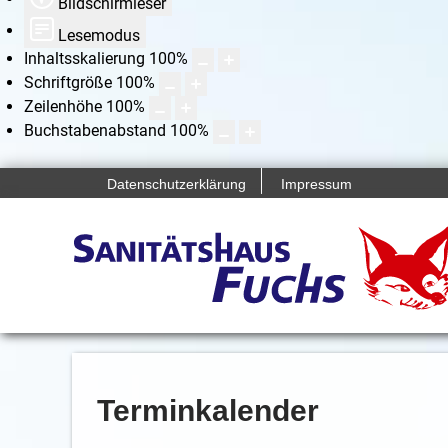
Bildschirmleser
Lesemodus
Inhaltsskalierung
100
%
Schriftgröße
100
%
Zeilenhöhe
100
%
Buchstabenabstand
100
%
Datenschutzerklärung
Impressum
Terminkalender