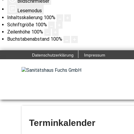
Bildschirmleser
Lesemodus
Inhaltsskalierung
100
%
Schriftgröße
100
%
Zeilenhöhe
100
%
Buchstabenabstand
100
%
Datenschutzerklärung
Impressum
Terminkalender