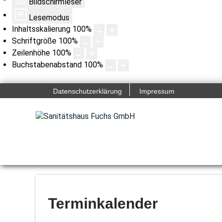
Bildschirmleser
Lesemodus
Inhaltsskalierung
100
%
Schriftgröße
100
%
Zeilenhöhe
100
%
Buchstabenabstand
100
%
Datenschutzerklärung
Impressum
Terminkalender