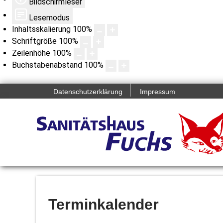
Bildschirmleser
Lesemodus
Inhaltsskalierung
100
%
Schriftgröße
100
%
Zeilenhöhe
100
%
Buchstabenabstand
100
%
Datenschutzerklärung
Impressum
Terminkalender