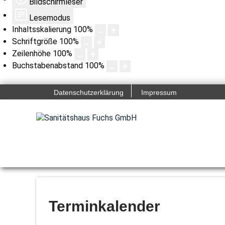
Bildschirmleser
Lesemodus
Inhaltsskalierung
100
%
Schriftgröße
100
%
Zeilenhöhe
100
%
Buchstabenabstand
100
%
Datenschutzerklärung
Impressum
Terminkalender