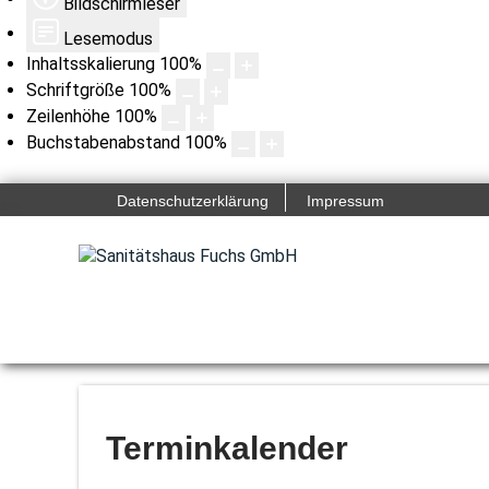
Bildschirmleser
Lesemodus
Inhaltsskalierung
100
%
Schriftgröße
100
%
Zeilenhöhe
100
%
Buchstabenabstand
100
%
Datenschutzerklärung
Impressum
Terminkalender