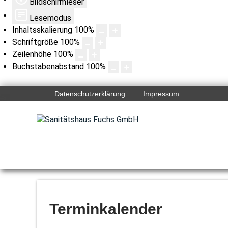
Bildschirmleser
Lesemodus
Inhaltsskalierung
100
%
Schriftgröße
100
%
Zeilenhöhe
100
%
Buchstabenabstand
100
%
Datenschutzerklärung
Impressum
Terminkalender