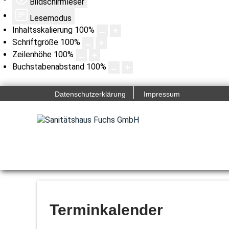
Bildschirmleser
Lesemodus
Inhaltsskalierung
100
%
Schriftgröße
100
%
Zeilenhöhe
100
%
Buchstabenabstand
100
%
Datenschutzerklärung
Impressum
Terminkalender