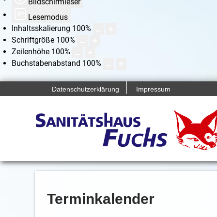
Bildschirmleser
Lesemodus
Inhaltsskalierung
100
%
Schriftgröße
100
%
Zeilenhöhe
100
%
Buchstabenabstand
100
%
Datenschutzerklärung
Impressum
Terminkalender