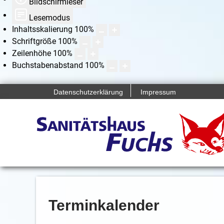
Bildschirmleser
Lesemodus
Inhaltsskalierung
100
%
Schriftgröße
100
%
Zeilenhöhe
100
%
Buchstabenabstand
100
%
Datenschutzerklärung
Impressum
Terminkalender