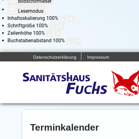
Bildschirmleser
Lesemodus
Inhaltsskalierung
100
%
Schriftgröße
100
%
Zeilenhöhe
100
%
Buchstabenabstand
100
%
Datenschutzerklärung
Impressum
Terminkalender